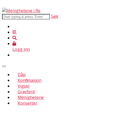
Søk
Logg inn
Dåp
Konfirmasjon
Vigsel
Gravferd
Menighetene
Konserter