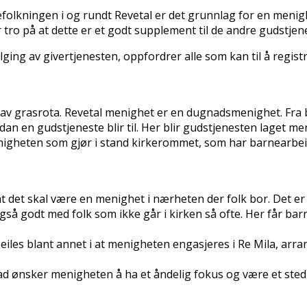
olkningen i og rundt Revetal er det grunnlag for en menighe
ro på at dette er et godt supplement til de andre gudstjene
følging av givertjenesten, oppfordrer alle som kan til å reg
 av grasrota. Revetal menighet er en dugnadsmenighet. Fra 
rdan en gudstjeneste blir til. Her blir gudstjenesten laget m
igheten som gjør i stand kirkerommet, som har barnearbeid
det skal være en menighet i nærheten der folk bor. Det er vi
 godt med folk som ikke går i kirken så ofte. Her får barn
eiles blant annet i at menigheten engasjeres i Re Mila, a
d ønsker menigheten å ha et åndelig fokus og være et sted d