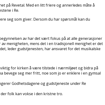
t på Revetal. Med en litt friere og annerledes måte å
stene i Re.
istrere seg som giver. Dersom du har spørsmål kan du
begynnelsen av har det vært fokus på at alle generasjoner
er av menigheten, mens det i en tradisjonell menighet er det
et, leder gudstjenesten, har ansvaret for det musikalske
ktig for kirken å være tilstede i nærmiljøet og bidra på
a bevege seg mer fritt, noe som jo er enklere i en gymsal
rrangerer Godhetsdagene og gudstjeneste under Re
er folk kan vokse i den kristne tro.