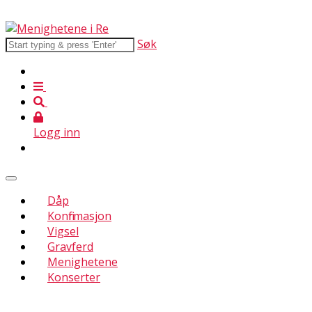
Søk
Logg inn
Dåp
Konfirmasjon
Vigsel
Gravferd
Menighetene
Konserter