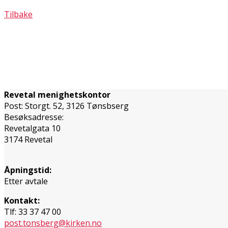
Tilbake
Revetal menighetskontor
Post: Storgt. 52, 3126 Tønsbserg
Besøksadresse:
Revetalgata 10
3174 Revetal
Åpningstid:
Etter avtale
Kontakt:
Tlf: 33 37 47 00
post.tonsberg@kirken.no