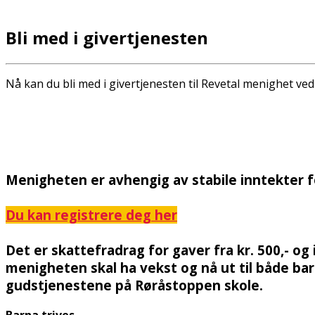
Bli med i givertjenesten
Nå kan du bli med i givertjenesten til Revetal menighet ve
Menigheten er avhengig av stabile inntekter f
Du kan registrere deg her
Det er skattefradrag for gaver fra kr. 500,- og 
menigheten skal ha vekst og nå ut til både bar
gudstjenestene på Røråstoppen skole.
Barna trives