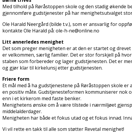
Med tilhold på Røråstoppen skole og den stadig økende bef
gjennomføre gudstjenester på har menighetsutvalget stor t
Ole Harald Neergård (bilde t.v.), som er ansvarlig for opp
kontakte Ole Harald på: ole-h-ne@online.no
Litt annerledes menighet
Det som preger menigheten er at den er startet og drevet
er velkommen, særlig familier. Det er stor forskjell på hvo
staben som forbereder og lager gudstjenesten. Det er men
og gjør klar til kirkelunsj etter gudstjenesten.
Friere form
Et mål med å ha gudstjenestene på Røråstoppen skole er at 
en positiv måte. Gudstjenesteformen kommuniserer nok også
enn i et kirkerom med faste benker.
Menighetens ønske om å være tilstede i nærmiljøet gjensp
middelalderdager.
Menigheten har både et fokus utad og et fokus innad. Inna
Vi vil rette en takk til alle som støtter Revetal menighet!